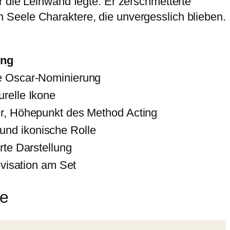
r die Leinwand fegte. Er zerschmetterte
 Seele Charaktere, die unvergesslich blieben.
ung
te Oscar-Nominierung
urelle Ikone
er, Höhepunkt des Method Acting
und ikonische Rolle
rte Darstellung
rovisation am Set
ie