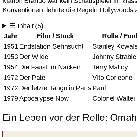
Marlon Brando war kein Schauspieler im klassi
Konventionen, lehnte die Regeln Hollywoods a
☰
Inhalt
(5)
Jahr
Film / Stück
Rolle / Fun
1951
Endstation Sehnsucht
Stanley Kowals
1953
Der Wilde
Johnny Strable
1954
Die Faust im Nacken
Terry Malloy
1972
Der Pate
Vito Corleone
1972
Der letzte Tango in Paris
Paul
1979
Apocalypse Now
Colonel Walter 
Ein Leben vor der Rolle: Omah