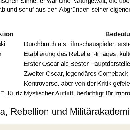
schen Sinne; er war eine Naturgewalt, die übe
b und schuf aus den Abgründen seiner eigenen
ktion
Bedeut
ki
Durchbruch als Filmschauspieler, ers
r
Etablierung des Rebellen-Images, kult
Erster Oscar als Bester Hauptdarstell
Zweiter Oscar, legendäres Comeback 
Kontroverse, aber von der Kritik gefeie
E. Kurtz
Mystischer Auftritt, berüchtigt für Imp
a, Rebellion und Militärakadem