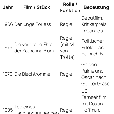
Rolle /
Jahr
Film / Stück
Bedeutung
Funktion
Debütfilm,
1966
Der junge Törless
Regie
Kritikerpreis
in Cannes
Regie
Politischer
Die verlorene Ehre
(mit M.
1975
Erfolg, nach
der Katharina Blum
von
Heinrich Böll
Trotta)
Goldene
Palme und
1979
Die Blechtrommel
Regie
Oscar, nach
Günter Grass
US-
Fernsehfilm
mit Dustin
Tod eines
1985
Regie
Hoffman,
Handlungsreisenden