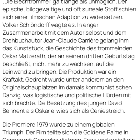
„Die Blechtrommel“ galt lange als unmöglich. Der
epische, bildgewaltige und oft surreale Stoff schien
sich einer filmischen Adaption zu widersetzen.
Volker Schlöndorff wagte es. In enger
Zusammenarbeit mit dem Autor selbst und dem
Drehbuchautor Jean-Claude Carrière gelang ihm
das Kunststück, die Geschichte des trommelnden
Oskar Matzerath, der an seinem dritten Geburtstag
beschließt, nicht mehr zu wachsen, auf die
Leinwand zu bringen. Die Produktion war ein
Kraftakt. Gedreht wurde unter anderem an den
Originalschauplätzen im damals kommunistischen
Danzig, was logistische und politische Hürden mit
sich brachte. Die Besetzung des jungen David
Bennent als Oskar erwies sich als Geniestreich.
Die Premiere 1979 wurde zu einem globalen
Triumph. Der Film teilte sich die Goldene Palme in
Cannes mit Coppolas Vietnam-Epos und erhielt ein