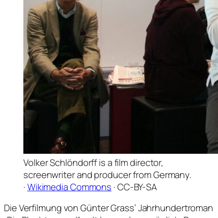
Volker Schlöndorff is a film director,
screenwriter and producer from Germany.
·
Wikimedia Commons
· CC-BY-SA
Die Verfilmung von Günter Grass’ Jahrhundertroman