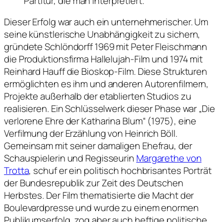
Partitur, die man interpretiert.
Dieser Erfolg war auch ein unternehmerischer. Um
seine künstlerische Unabhängigkeit zu sichern,
gründete Schlöndorff 1969 mit Peter Fleischmann
die Produktionsfirma Hallelujah-Film und 1974 mit
Reinhard Hauff die Bioskop-Film. Diese Strukturen
ermöglichten es ihm und anderen Autorenfilmern,
Projekte außerhalb der etablierten Studios zu
realisieren. Ein Schlüsselwerk dieser Phase war „Die
verlorene Ehre der Katharina Blum“ (1975), eine
Verfilmung der Erzählung von Heinrich Böll.
Gemeinsam mit seiner damaligen Ehefrau, der
Schauspielerin und Regisseurin
Margarethe von
Trotta
, schuf er ein politisch hochbrisantes Porträt
der Bundesrepublik zur Zeit des Deutschen
Herbstes. Der Film thematisierte die Macht der
Boulevardpresse und wurde zu einem enormen
Publikumserfolg, zog aber auch heftige politische