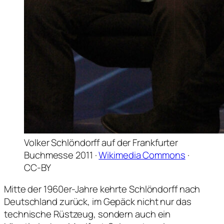
Volker Schlöndorff auf der Frankfurter
Buchmesse 2011 ·
Wikimedia Commons
·
CC-BY
Mitte der 1960er-Jahre kehrte Schlöndorff nach
Deutschland zurück, im Gepäck nicht nur das
technische Rüstzeug, sondern auch ein