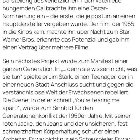
Darstellung des verletzlichen, nach Vaterliebe
hungernden Cal brachte ihm eine Oscar-
Nominierung ein – die erste, die je postum an einen
Hauptdarsteller vergeben wurde. Der Film, der 1955
in die Kinos kam, machte ihn über Nacht zum Star.
Warner Bros. erkannte das Potenzial und gab ihm
einen Vertrag über mehrere Filme.
Sein nächstes Projekt wurde zum Manifest einer
ganzen Generation. In „… denn sie wissen nicht, was
sie tun“ spielte er Jim Stark, einen Teenager, der in
einer neuen Stadt Anschluss sucht und gegen die
verständnislose Welt der Erwachsenen rebelliert.
Die Szene, in der er schreit „You’re tearing me
apart!“, wurde zum Sinnbild für den
Generationenkonflikt der 1950er-Jahre. Mit seiner
roten Jacke, den Jeans und der unsicheren, fast
schmerzhaften Körperhaltung schuf er einen
Archetyp. Er war nicht nur ein Schauspieler. Er war