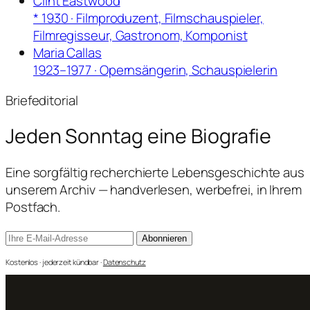
Clint Eastwood
* 1930 · Filmproduzent, Filmschauspieler,
Filmregisseur, Gastronom, Komponist
Maria Callas
1923–1977 · Opernsängerin, Schauspielerin
Briefeditorial
Jeden Sonntag
eine Biografie
Eine sorgfältig recherchierte Lebensgeschichte aus
unserem Archiv — handverlesen, werbefrei, in Ihrem
Postfach.
Abonnieren
Kostenlos · jederzeit kündbar ·
Datenschutz