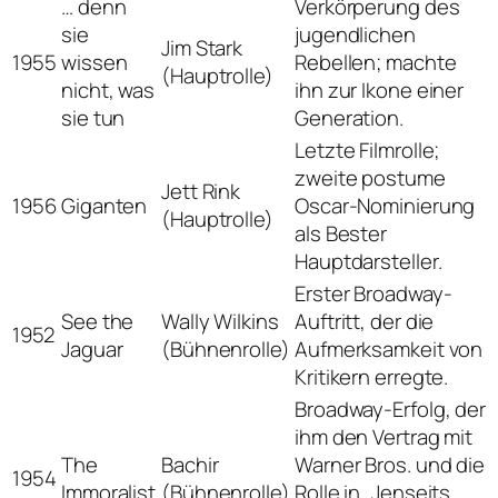
… denn
Verkörperung des
sie
jugendlichen
Jim Stark
1955
wissen
Rebellen; machte
(Hauptrolle)
nicht, was
ihn zur Ikone einer
sie tun
Generation.
Letzte Filmrolle;
zweite postume
Jett Rink
1956
Giganten
Oscar-Nominierung
(Hauptrolle)
als Bester
Hauptdarsteller.
Erster Broadway-
See the
Wally Wilkins
Auftritt, der die
1952
Jaguar
(Bühnenrolle)
Aufmerksamkeit von
Kritikern erregte.
Broadway-Erfolg, der
ihm den Vertrag mit
The
Bachir
Warner Bros. und die
1954
Immoralist
(Bühnenrolle)
Rolle in „Jenseits