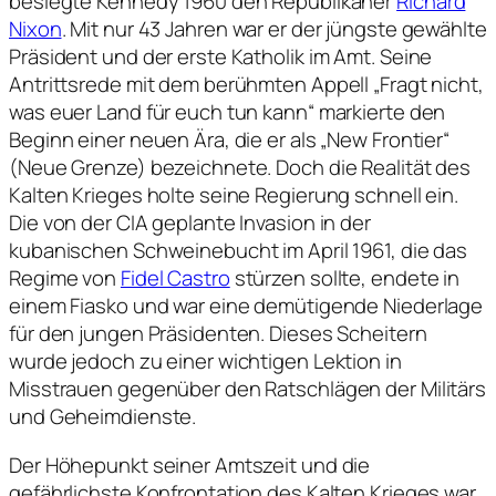
besiegte Kennedy 1960 den Republikaner
Richard
Nixon
. Mit nur 43 Jahren war er der jüngste gewählte
Präsident und der erste Katholik im Amt. Seine
Antrittsrede mit dem berühmten Appell „Fragt nicht,
was euer Land für euch tun kann“ markierte den
Beginn einer neuen Ära, die er als „New Frontier“
(Neue Grenze) bezeichnete. Doch die Realität des
Kalten Krieges holte seine Regierung schnell ein.
Die von der CIA geplante Invasion in der
kubanischen Schweinebucht im April 1961, die das
Regime von
Fidel Castro
stürzen sollte, endete in
einem Fiasko und war eine demütigende Niederlage
für den jungen Präsidenten. Dieses Scheitern
wurde jedoch zu einer wichtigen Lektion in
Misstrauen gegenüber den Ratschlägen der Militärs
und Geheimdienste.
Der Höhepunkt seiner Amtszeit und die
gefährlichste Konfrontation des Kalten Krieges war