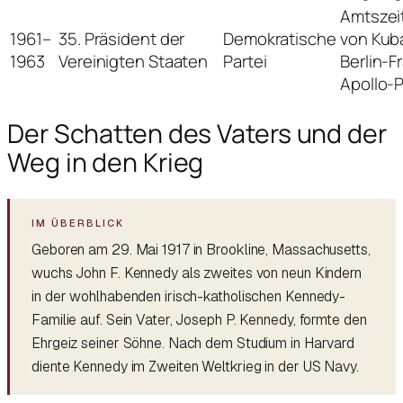
Amtszei
1961–
35. Präsident der
Demokratische
von Kuba
1963
Vereinigten Staaten
Partei
Berlin-F
Apollo-
Der Schatten des Vaters und der
Weg in den Krieg
Geboren am 29. Mai 1917 in Brookline, Massachusetts,
wuchs John F. Kennedy als zweites von neun Kindern
in der wohlhabenden irisch-katholischen Kennedy-
Familie auf. Sein Vater, Joseph P. Kennedy, formte den
Ehrgeiz seiner Söhne. Nach dem Studium in Harvard
diente Kennedy im Zweiten Weltkrieg in der US Navy.