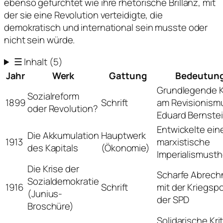
ebenso gefürchtet wie ihre rhetorische Brillanz, mit
der sie eine Revolution verteidigte, die
demokratisch und international sein musste oder
nicht sein würde.
☰
Inhalt
(5)
Jahr
Werk
Gattung
Bedeutun
Grundlegende Kr
Sozialreform
1899
Schrift
am Revisionism
oder Revolution?
Eduard Bernste
Entwickelte ein
Die Akkumulation
Hauptwerk
1913
marxistische
des Kapitals
(Ökonomie)
Imperialismusth
Die Krise der
Scharfe Abrec
Sozialdemokratie
1916
Schrift
mit der Kriegspol
(Junius-
der SPD
Broschüre)
Solidarische Krit