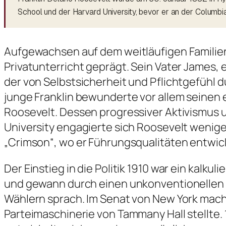
School und der Harvard University, bevor er an der Columbi
Aufgewachsen auf dem weitläufigen Familie
Privatunterricht geprägt. Sein Vater James,
der von Selbstsicherheit und Pflichtgefühl d
junge Franklin bewunderte vor allem seinen
Roosevelt. Dessen progressiver Aktivismus u
University engagierte sich Roosevelt wenige
„Crimson“, wo er Führungsqualitäten entwic
Der Einstieg in die Politik 1910 war ein kalkul
und gewann durch einen unkonventionellen W
Wählern sprach. Im Senat von New York macht
Parteimaschinerie von Tammany Hall stellte.