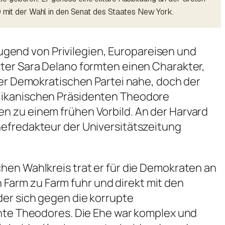
10 mit der Wahl in den Senat des Staates New York.
gend von Privilegien, Europareisen und
tter Sara Delano formten einen Charakter,
 der Demokratischen Partei nahe, doch der
blikanischen Präsidenten Theodore
n zu einem frühen Vorbild. An der Harvard
hefredakteur der Universitätszeitung
nischen Wahlkreis trat er für die Demokraten an
Farm zu Farm fuhr und direkt mit den
der sich gegen die korrupte
chte Theodores. Die Ehe war komplex und