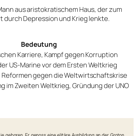
 Mann aus aristokratischem Haus, der zum
t durch Depression und Krieg lenkte.
Bedeutung
ischen Karriere, Kampf gegen Korruption
er US-Marine vor dem Ersten Weltkrieg
 Reformen gegen die Weltwirtschaftskrise
ng im Zweiten Weltkrieg, Gründung der UNO
e geboren. Er genoss eine elitäre Ausbildung an der Groton