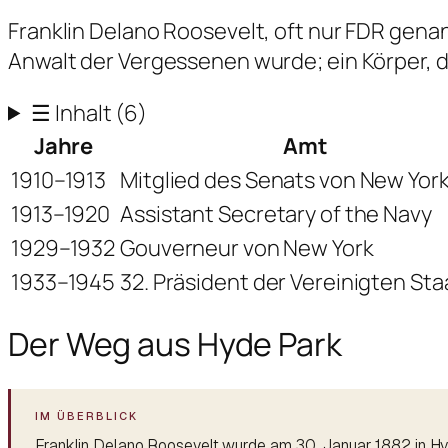
Franklin Delano Roosevelt, oft nur FDR gen
Anwalt der Vergessenen wurde; ein Körper, d
☰
Inhalt
(6)
Jahre
Amt
1910–1913
Mitglied des Senats von New Yor
1913–1920
Assistant Secretary of the Navy
1929–1932
Gouverneur von New York
1933–1945
32. Präsident der Vereinigten St
Der Weg aus Hyde Park
Franklin Delano Roosevelt wurde am 30. Januar 1882 in Hyd