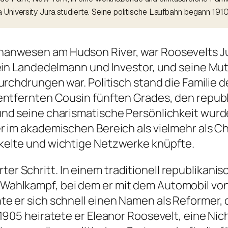
a University Jura studierte. Seine politische Laufbahn begann 19
nanwesen am Hudson River, war Roosevelts Ju
 ein Landedelmann und Investor, und seine Mu
urchdrungen war. Politisch stand die Familie
 entfernten Cousin fünften Grades, den repu
nd seine charismatische Persönlichkeit wurde
r im akademischen Bereich als vielmehr als C
kelte und wichtige Netzwerke knüpfte.
ierter Schritt. In einem traditionell republika
ahlkampf, bei dem er mit dem Automobil von 
e er sich schnell einen Namen als Reformer, 
 1905 heiratete er Eleanor Roosevelt, eine Ni