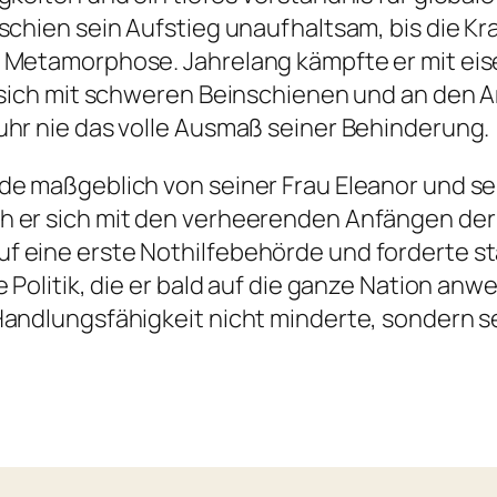
schien sein Aufstieg unaufhaltsam, bis die Kr
n Metamorphose. Jahrelang kämpfte er mit ei
, sich mit schweren Beinschienen und an den 
uhr nie das volle Ausmaß seiner Behinderung.
rde maßgeblich von seiner Frau Eleanor und s
h er sich mit den verheerenden Anfängen der 
 eine erste Nothilfebehörde und forderte sta
 Politik, die er bald auf die ganze Nation anw
andlungsfähigkeit nicht minderte, sondern se