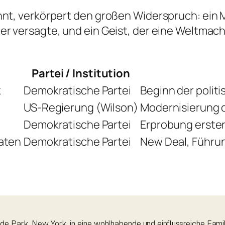
annt, verkörpert den großen Widerspruch: ein
er versagte, und ein Geist, der eine Weltmach
Partei / Institution
k
Demokratische Partei
Beginn der polit
US-Regierung (Wilson)
Modernisierung d
Demokratische Partei
Erprobung erster
aaten
Demokratische Partei
New Deal, Führu
e Park, New York, in eine wohlhabende und einflussreiche Famili