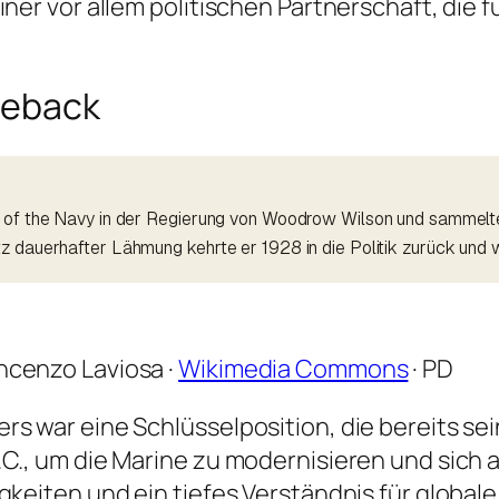
iner vor allem politischen Partnerschaft, die
meback
y of the Navy in der Regierung von Woodrow Wilson und sammelte
tz dauerhafter Lähmung kehrte er 1928 in die Politik zurück un
incenzo Laviosa ·
Wikimedia Commons
· PD
rs war eine Schlüsselposition, die bereits se
.C., um die Marine zu modernisieren und sich 
gkeiten und ein tiefes Verständnis für global