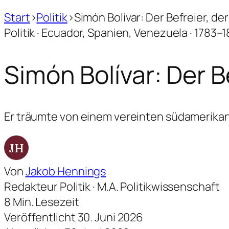
Start
›
Politik
›
Simón Bolívar: Der Befreier, d
Politik · Ecuador, Spanien, Venezuela · 1783–
Simón Bolívar: Der B
Er träumte von einem vereinten südamerikanis
JH
Von
Jakob Hennings
Redakteur Politik · M.A. Politikwissenschaft
8 Min. Lesezeit
Veröffentlicht 30. Juni 2026