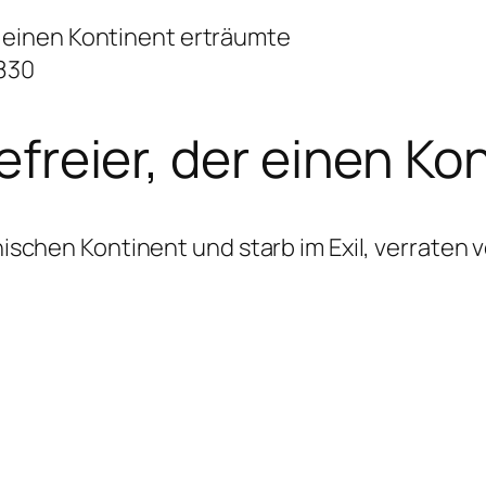
er einen Kontinent erträumte
1830
efreier, der einen K
chen Kontinent und starb im Exil, verraten von