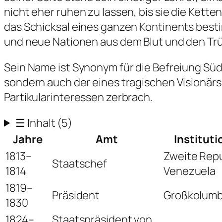
nicht eher ruhen zu lassen, bis sie die Kette
das Schicksal eines ganzen Kontinents best
und neue Nationen aus dem Blut und den Tr
Sein Name ist Synonym für die Befreiung Süd
sondern auch der eines tragischen Visionär
Partikularinteressen zerbrach.
☰
Inhalt
(5)
Jahre
Amt
Instituti
1813–
Zweite Repu
Staatschef
1814
Venezuela
1819–
Präsident
Großkolumb
1830
1824–
Staatspräsident von