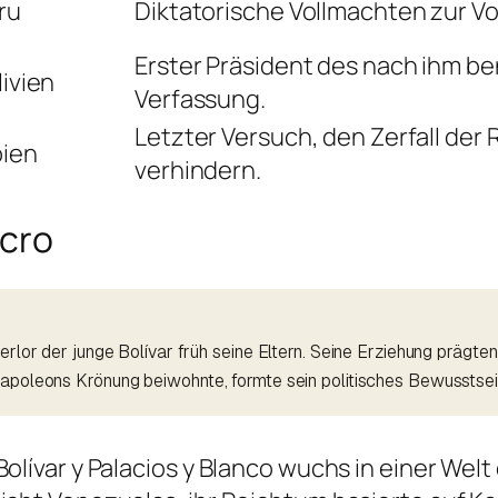
ru
Diktatorische Vollmachten zur V
Erster Präsident des nach ihm b
livien
Verfassung.
Letzter Versuch, den Zerfall der 
ien
verhindern.
cro
erlor der junge Bolívar früh seine Eltern. Seine Erziehung prägte
Napoleons Krönung beiwohnte, formte sein politisches Bewusstse
olívar y Palacios y Blanco wuchs in einer Welt 