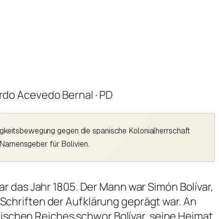
ardo Acevedo Bernal · PD
ngigkeitsbewegung gegen die spanische Kolonialherrschaft
 Namensgeber für Bolivien.
r das Jahr 1805. Der Mann war Simón Bolívar,
chriften der Aufklärung geprägt war. An
ömischen Reiches schwor Bolívar, seine Heimat