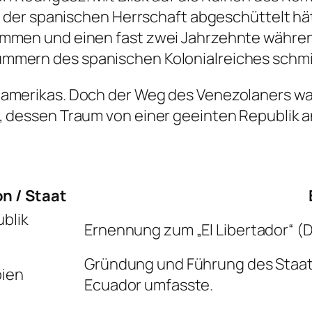
n der spanischen Herrschaft abgeschüttelt hätt
immen und einen fast zwei Jahrzehnte währen
ümmern des spanischen Kolonialreiches schm
amerikas. Doch der Weg des Venezolaners war 
s, dessen Traum von einer geeinten Republik 
on / Staat
blik
Ernennung zum „El Libertador“ (D
Gründung und Führung des Staat
ien
Ecuador umfasste.