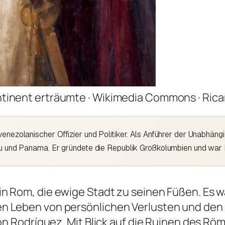
ontinent erträumte · Wikimedia Commons · Ric
venezolanischer Offizier und Politiker. Als Anführer der Unabhä
eru und Panama. Er gründete die Republik Großkolumbien und war
n Rom, die ewige Stadt zu seinen Füßen. Es wa
n Leben von persönlichen Verlusten und den S
món Rodríguez. Mit Blick auf die Ruinen des R