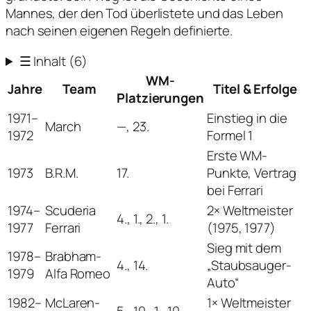
Mannes, der den Tod überlistete und das Leben
nach seinen eigenen Regeln definierte.
☰
Inhalt
(6)
WM-
Jahre
Team
Titel & Erfolge
Platzierungen
1971–
Einstieg in die
March
—, 23.
1972
Formel 1
Erste WM-
1973
B.R.M.
17.
Punkte, Vertrag
bei Ferrari
1974–
Scuderia
2× Weltmeister
4., 1., 2., 1.
1977
Ferrari
(1975, 1977)
Sieg mit dem
1978–
Brabham-
4., 14.
„Staubsauger-
1979
Alfa Romeo
Auto“
1982–
McLaren-
1× Weltmeister
5., 10., 1., 10.