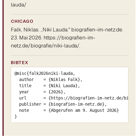
lauda/
CHICAGO
Falk, Niklas. „Niki Lauda." biografien-im-netz.de.
23. Mai 2026. https://biografien-im-
netz.de/biografie/niki-lauda/.
BIBTEX
@misc{falk2026niki-lauda,

  author    = {Niklas Falk},

  title     = {Niki Lauda},

  year      = {2026},

  url       = {https://biografien-im-netz.de/biogra
  publisher = {biografien-im-netz.de},

  note      = {Abgerufen am 9. August 2026}

}