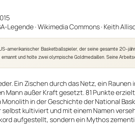
A-Legende · Wikimedia Commons · Keith Allis
S-amerikanischer Basketballspieler, der seine gesamte 20-jähri
annt und holte zwei olympische Goldmedaillen. Seine Arbeitse
eder. Ein Zischen durch das Netz, ein Raunen i
en Mann außer Kraft gesetzt. 81 Punkte erziel
 Monolith in der Geschichte der National Baske
er selbst kultiviert und mit einem Namen ver
kord aufgestellt, sondern ein Mythos zementi