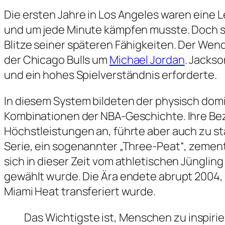
Die ersten Jahre in Los Angeles waren eine Le
und um jede Minute kämpfen musste. Doch s
Blitze seiner späteren Fähigkeiten. Der We
der Chicago Bulls um
Michael Jordan
. Jackso
und ein hohes Spielverständnis erforderte.
In diesem System bildeten der physisch domi
Kombinationen der NBA-Geschichte. Ihre Bezie
Höchstleistungen an, führte aber auch zu stä
Serie, ein sogenannter „Three-Peat“, zement
sich in dieser Zeit vom athletischen Jünglin
gewählt wurde. Die Ära endete abrupt 2004, a
Miami Heat transferiert wurde.
Das Wichtigste ist, Menschen zu inspirier