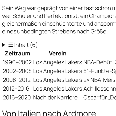
Sein Weg war geprägt von einer fast schon man
war Schüler und Perfektionist, ein Champion
gleichermaßen einschüchterte und anspornte. 
eines unbedingten Strebens nach Größe.
☰
Inhalt
(6)
Zeitraum
Verein
1996–2002
Los Angeles Lakers
NBA-Debüt, 3
2002–2008
Los Angeles Lakers
81-Punkte-S
2008–2012
Los Angeles Lakers
2× NBA-Meist
2012–2016
Los Angeles Lakers
Achillessehn
2016–2020
Nach der Karriere
Oscar für „D
Von Italien nach Ardmore