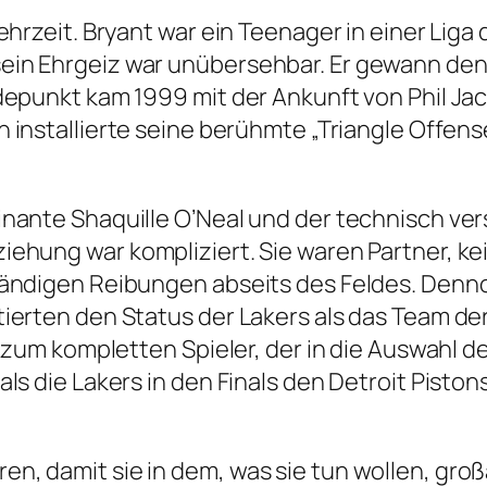
hrzeit. Bryant war ein Teenager in einer Liga
ein Ehrgeiz war unübersehbar. Er gewann den
ndepunkt kam 1999 mit der Ankunft von Phil J
n installierte seine berühmte „Triangle Offens
nante Shaquille O’Neal und der technisch vers
hung war kompliziert. Sie waren Partner, keine
ndigen Reibungen abseits des Feldes. Dennoch
ierten den Status der Lakers als das Team de
g zum kompletten Spieler, der in die Auswahl d
ls die Lakers in den Finals den Detroit Pist
en, damit sie in dem, was sie tun wollen, groß