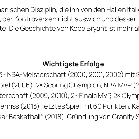
ischen Disziplin, die ihn von den Hallen Itali
, der Kontroversen nicht auswich und dessen 
Die Geschichte von Kobe Bryant ist mehr als e
Wichtigste Erfolge
× NBA-Meisterschaft (2000, 2001, 2002) mit S
piel (2006), 2× Scoring Champion, NBA MVP (
erschaft (2009, 2010), 2× Finals MVP, 2× Olym
enriss (2013), letztes Spiel mit 60 Punkten, K
ear Basketball“ (2018), Gründung von Granity 