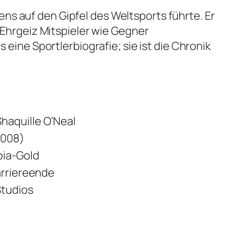
ens auf den Gipfel des Weltsports führte. Er
Ehrgeiz Mitspieler wie Gegner
ine Sportlerbiografie; sie ist die Chronik
haquille O’Neal
2008)
pia-Gold
arriereende
Studios