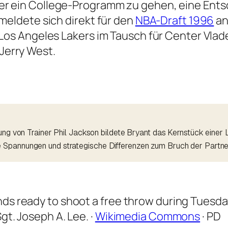
er ein College-Programm zu gehen, eine Ents
 meldete sich direkt für den
NBA-Draft 1996
an
 Los Angeles Lakers im Tausch für Center Vlad
Jerry West.
itung von Trainer Phil Jackson bildete Bryant das Kernstück ei
 Spannungen und strategische Differenzen zum Bruch der Partner
nds ready to shoot a free throw during Tuesd
gt. Joseph A. Lee. ·
Wikimedia Commons
· PD