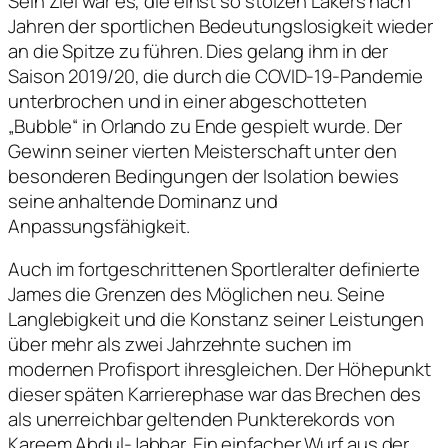
Sein Ziel war es, die einst so stolzen Lakers nach
Jahren der sportlichen Bedeutungslosigkeit wieder
an die Spitze zu führen. Dies gelang ihm in der
Saison 2019/20, die durch die COVID-19-Pandemie
unterbrochen und in einer abgeschotteten
„Bubble“ in Orlando zu Ende gespielt wurde. Der
Gewinn seiner vierten Meisterschaft unter den
besonderen Bedingungen der Isolation bewies
seine anhaltende Dominanz und
Anpassungsfähigkeit.
Auch im fortgeschrittenen Sportleralter definierte
James die Grenzen des Möglichen neu. Seine
Langlebigkeit und die Konstanz seiner Leistungen
über mehr als zwei Jahrzehnte suchen im
modernen Profisport ihresgleichen. Der Höhepunkt
dieser späten Karrierephase war das Brechen des
als unerreichbar geltenden Punkterekords von
Kareem Abdul-Jabbar. Ein einfacher Wurf aus der