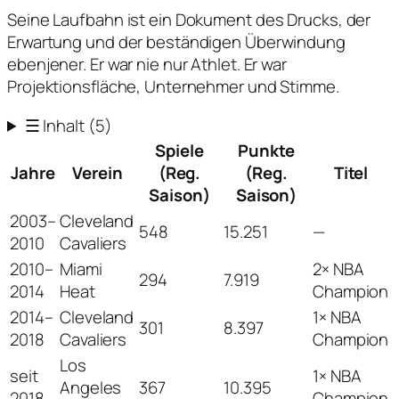
Seine Laufbahn ist ein Dokument des Drucks, der
Erwartung und der beständigen Überwindung
ebenjener. Er war nie nur Athlet. Er war
Projektionsfläche, Unternehmer und Stimme.
☰
Inhalt
(5)
Spiele
Punkte
Jahre
Verein
(Reg.
(Reg.
Titel
Saison)
Saison)
2003–
Cleveland
548
15.251
—
2010
Cavaliers
2010–
Miami
2× NBA
294
7.919
2014
Heat
Champion
2014–
Cleveland
1× NBA
301
8.397
2018
Cavaliers
Champion
Los
seit
1× NBA
Angeles
367
10.395
2018
Champion