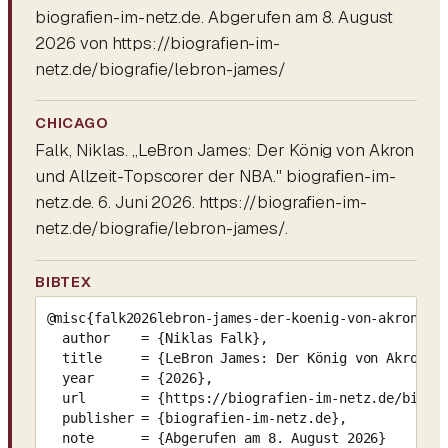
biografien-im-netz.de. Abgerufen am 8. August
2026 von https://biografien-im-
netz.de/biografie/lebron-james/
CHICAGO
Falk, Niklas. „LeBron James: Der König von Akron
und Allzeit-Topscorer der NBA." biografien-im-
netz.de. 6. Juni 2026. https://biografien-im-
netz.de/biografie/lebron-james/.
BIBTEX
@misc{falk2026lebron-james-der-koenig-von-akron-und
  author    = {Niklas Falk},

  title     = {LeBron James: Der König von Akron un
  year      = {2026},

  url       = {https://biografien-im-netz.de/biogra
  publisher = {biografien-im-netz.de},

  note      = {Abgerufen am 8. August 2026}
