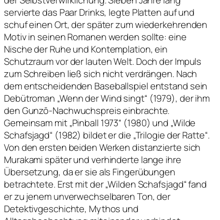
der Selbstverwirklichung. Sieben Jahre lang
servierte das Paar Drinks, legte Platten auf und
schuf einen Ort, der später zum wiederkehrenden
Motiv in seinen Romanen werden sollte: eine
Nische der Ruhe und Kontemplation, ein
Schutzraum vor der lauten Welt. Doch der Impuls
zum Schreiben ließ sich nicht verdrängen. Nach
dem entscheidenden Baseballspiel entstand sein
Debütroman „Wenn der Wind singt“ (1979), der ihm
den Gunzō-Nachwuchspreis einbrachte.
Gemeinsam mit „Pinball 1973“ (1980) und „Wilde
Schafsjagd“ (1982) bildet er die „Trilogie der Ratte“.
Von den ersten beiden Werken distanzierte sich
Murakami später und verhinderte lange ihre
Übersetzung, da er sie als Fingerübungen
betrachtete. Erst mit der „Wilden Schafsjagd“ fand
er zu jenem unverwechselbaren Ton, der
Detektivgeschichte, Mythos und