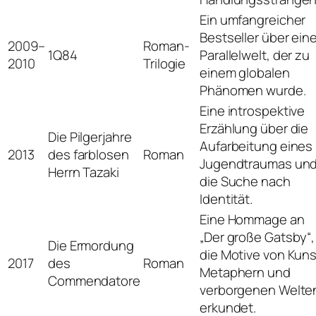
Ein umfangreicher
Bestseller über ein
2009–
Roman-
1Q84
Parallelwelt, der zu
2010
Trilogie
einem globalen
Phänomen wurde.
Eine introspektive
Erzählung über die
Die Pilgerjahre
Aufarbeitung eines
2013
des farblosen
Roman
Jugendtraumas un
Herrn Tazaki
die Suche nach
Identität.
Eine Hommage an
„Der große Gatsby“,
Die Ermordung
die Motive von Kuns
2017
des
Roman
Metaphern und
Commendatore
verborgenen Welte
erkundet.