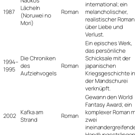
Naokos
international; ein
Lächeln
1987
Roman
melancholischer,
(Noruwei no
realistischer Roman
Mori)
über Liebe und
Verlust.
Ein episches Werk,
das persönliche
Die Chroniken
Schicksale mit der
1994–
des
Roman
japanischen
1995
Aufziehvogels
Kriegsgeschichte i
der Mandschurei
verknüpft.
Gewann den World
Fantasy Award; ein
Kafka am
komplexer Roman m
2002
Roman
Strand
zwei
ineinandergreifend
Handlungssträngen