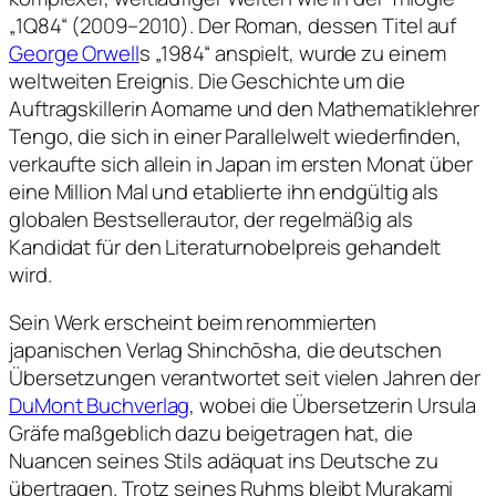
„1Q84“ (2009–2010). Der Roman, dessen Titel auf
George Orwell
s „1984“ anspielt, wurde zu einem
weltweiten Ereignis. Die Geschichte um die
Auftragskillerin Aomame und den Mathematiklehrer
Tengo, die sich in einer Parallelwelt wiederfinden,
verkaufte sich allein in Japan im ersten Monat über
eine Million Mal und etablierte ihn endgültig als
globalen Bestsellerautor, der regelmäßig als
Kandidat für den Literaturnobelpreis gehandelt
wird.
Sein Werk erscheint beim renommierten
japanischen Verlag Shinchōsha, die deutschen
Übersetzungen verantwortet seit vielen Jahren der
DuMont Buchverlag
, wobei die Übersetzerin Ursula
Gräfe maßgeblich dazu beigetragen hat, die
Nuancen seines Stils adäquat ins Deutsche zu
übertragen. Trotz seines Ruhms bleibt Murakami