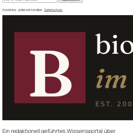
Kostenlos · jederzeit kündbar ·
Datenschutz
Ein redaktionell geführtes Wissensportal über