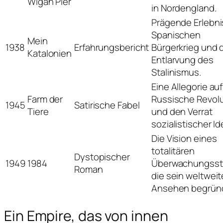
Wigan Pier
in Nordengland.
Prägende Erlebni
Spanischen
Mein
1938
Erfahrungsbericht
Bürgerkrieg und 
Katalonien
Entlarvung des
Stalinismus.
Eine Allegorie auf
Farm der
Russische Revolu
1945
Satirische Fabel
Tiere
und den Verrat
sozialistischer Id
Die Vision eines
totalitären
Dystopischer
1949
1984
Überwachungsst
Roman
die sein weltwei
Ansehen begrün
Ein Empire, das von innen