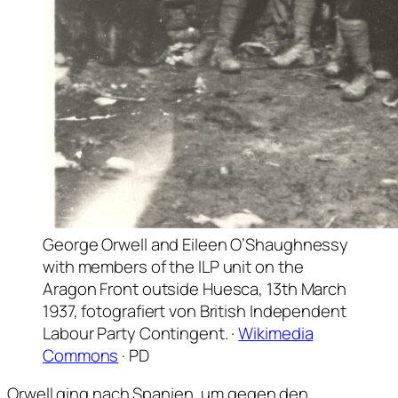
George Orwell and Eileen O’Shaughnessy
with members of the ILP unit on the
Aragon Front outside Huesca, 13th March
1937, fotografiert von British Independent
Labour Party Contingent. ·
Wikimedia
Commons
· PD
Orwell ging nach Spanien, um gegen den