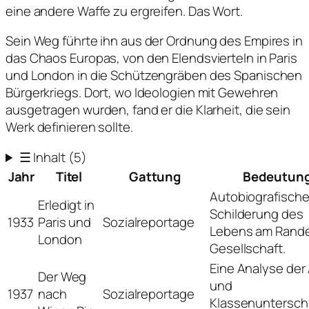
eine andere Waffe zu ergreifen. Das Wort.
Sein Weg führte ihn aus der Ordnung des Empires in
das Chaos Europas, von den Elendsvierteln in Paris
und London in die Schützengräben des Spanischen
Bürgerkriegs. Dort, wo Ideologien mit Gewehren
ausgetragen wurden, fand er die Klarheit, die sein
Werk definieren sollte.
☰
Inhalt
(5)
Jahr
Titel
Gattung
Bedeutun
Autobiografisch
Erledigt in
Schilderung des
1933
Paris und
Sozialreportage
Lebens am Rande
London
Gesellschaft.
Eine Analyse der
Der Weg
und
1937
nach
Sozialreportage
Klassenuntersch