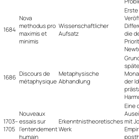
Probl
Erste
Nova
Veröf
methodus pro
Wissenschaftlicher
Diffe
1684
maximis et
Aufsatz
die d
minimis
Priori
Newto
Grund
spät
Discours de
Metaphysische
Mona
1686
métaphysique
Abhandlung
der I
präst
Harmo
Eine d
Nouveaux
Ause
1703–
essais sur
Erkenntnistheoretisches
mit J
1705
l’entendement
Werk
Empir
humain
post