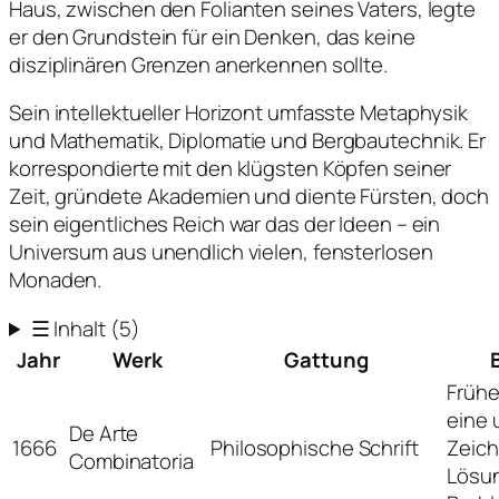
Haus, zwischen den Folianten seines Vaters, legte
er den Grundstein für ein Denken, das keine
disziplinären Grenzen anerkennen sollte.
Sein intellektueller Horizont umfasste Metaphysik
und Mathematik, Diplomatie und Bergbautechnik. Er
korrespondierte mit den klügsten Köpfen seiner
Zeit, gründete Akademien und diente Fürsten, doch
sein eigentliches Reich war das der Ideen – ein
Universum aus unendlich vielen, fensterlosen
Monaden.
☰
Inhalt
(5)
Jahr
Werk
Gattung
Frühe
eine 
De Arte
1666
Philosophische Schrift
Zeich
Combinatoria
Lösun