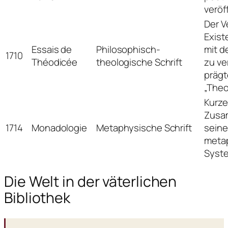
veröff
Der V
Exist
Essais de
Philosophisch-
mit d
1710
Théodicée
theologische Schrift
zu ve
prägt
„Theo
Kurze
Zusa
1714
Monadologie
Metaphysische Schrift
sein
meta
Syst
Die Welt in der väterlichen
Bibliothek