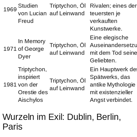
Studien
Triptychon, Öl
Rivalen; eines der
1969
von Lucian
auf Leinwand
teuersten je
Freud
verkauften
Kunstwerke.
Eine elegische
In Memory
Triptychon, Öl
Auseinandersetz
1971
of George
auf Leinwand
mit dem Tod sein
Dyer
Geliebten.
Triptychon,
Ein Hauptwerk de
inspiriert
Spätwerks, das
Triptychon, Öl
1981
von der
antike Mythologie
auf Leinwand
Orestie des
mit existenzieller
Aischylos
Angst verbindet.
Wurzeln im Exil: Dublin, Berlin,
Paris