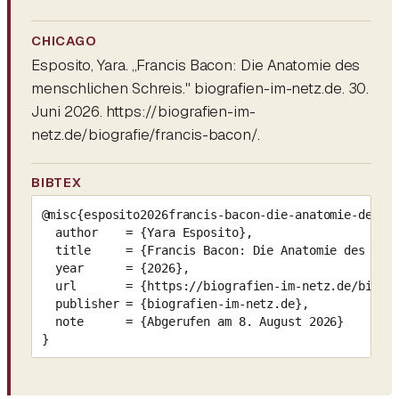
CHICAGO
Esposito, Yara. „Francis Bacon: Die Anatomie des
menschlichen Schreis." biografien-im-netz.de. 30.
Juni 2026. https://biografien-im-
netz.de/biografie/francis-bacon/.
BIBTEX
@misc{esposito2026francis-bacon-die-anatomie-des-me
  author    = {Yara Esposito},

  title     = {Francis Bacon: Die Anatomie des mens
  year      = {2026},

  url       = {https://biografien-im-netz.de/biogra
  publisher = {biografien-im-netz.de},

  note      = {Abgerufen am 8. August 2026}

}