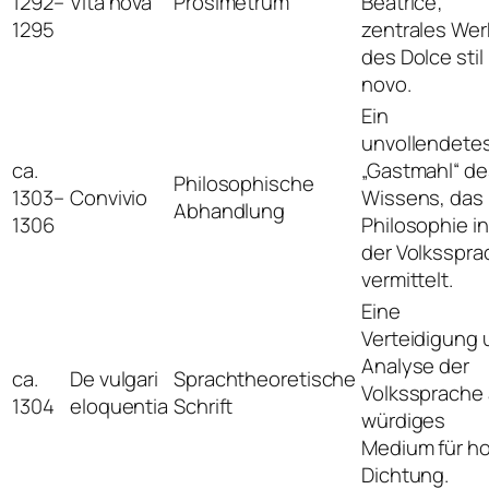
1292–
Vita nova
Prosimetrum
Beatrice;
1295
zentrales Wer
des Dolce stil
novo.
Ein
unvollendete
ca.
„Gastmahl“ de
Philosophische
1303–
Convivio
Wissens, das
Abhandlung
1306
Philosophie in
der Volksspra
vermittelt.
Eine
Verteidigung 
Analyse der
ca.
De vulgari
Sprachtheoretische
Volkssprache 
1304
eloquentia
Schrift
würdiges
Medium für h
Dichtung.