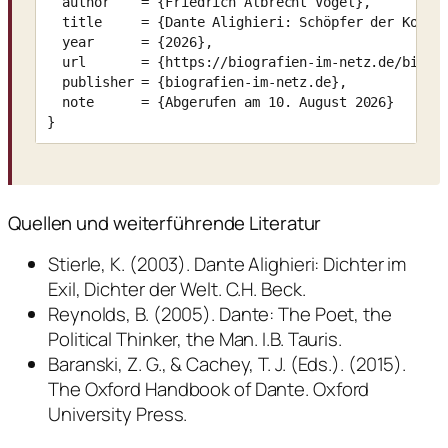
  author    = {Friedrich Albrecht Vogel},

  title     = {Dante Alighieri: Schöpfer der Komödi
  year      = {2026},

  url       = {https://biografien-im-netz.de/biogra
  publisher = {biografien-im-netz.de},

  note      = {Abgerufen am 10. August 2026}

}
Quellen und weiterführende Literatur
Stierle, K. (2003). Dante Alighieri: Dichter im
Exil, Dichter der Welt. C.H. Beck.
Reynolds, B. (2005). Dante: The Poet, the
Political Thinker, the Man. I.B. Tauris.
Baranski, Z. G., & Cachey, T. J. (Eds.). (2015).
The Oxford Handbook of Dante. Oxford
University Press.