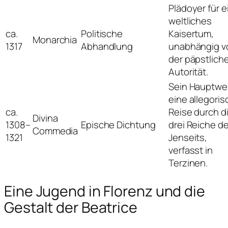
Plädoyer für e
weltliches
ca.
Politische
Kaisertum,
Monarchia
1317
Abhandlung
unabhängig v
der päpstlich
Autorität.
Sein Hauptwe
eine allegori
ca.
Reise durch d
Divina
1308–
Epische Dichtung
drei Reiche d
Commedia
1321
Jenseits,
verfasst in
Terzinen.
Eine Jugend in Florenz und die
Gestalt der Beatrice