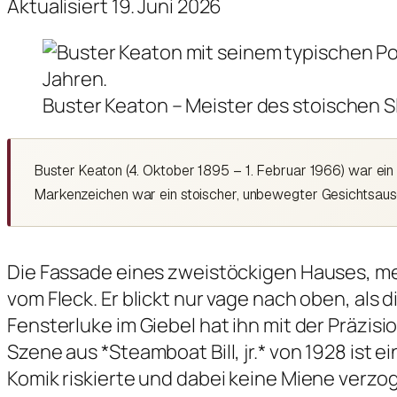
Aktualisiert 19. Juni 2026
Buster Keaton – Meister des stoischen S
Buster Keaton (4. Oktober 1895 – 1. Februar 1966) war ein 
Markenzeichen war ein stoischer, unbewegter Gesichtsausdr
Die Fassade eines zweistöckigen Hauses, meh
vom Fleck. Er blickt nur vage nach oben, als 
Fensterluke im Giebel hat ihn mit der Präzis
Szene aus *Steamboat Bill, jr.* von 1928 ist
Komik riskierte und dabei keine Miene verzog