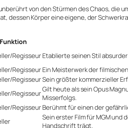
 unberührt von den Stürmen des Chaos, die um
bat, dessen Körper eine eigene, der Schwerk
/ Funktion
ller/Regisseur
Etablierte seinen Stil absurde
ller/Regisseur
Ein Meisterwerk der filmischen
ller/Regisseur
Sein größter kommerzieller Erfo
Gilt heute als sein Opus Magnu
ller/Regisseur
Misserfolgs.
ller/Regisseur
Berühmt für einen der gefährl
Sein erster Film für MGM und d
ller
Handschrift trägt.