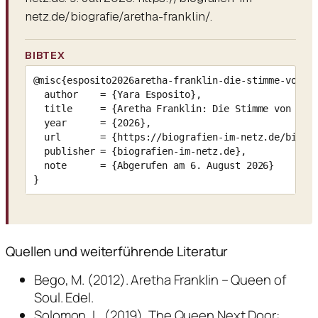
netz.de/biografie/aretha-franklin/.
BIBTEX
@misc{esposito2026aretha-franklin-die-stimme-von-so
  author    = {Yara Esposito},

  title     = {Aretha Franklin: Die Stimme von Soul
  year      = {2026},

  url       = {https://biografien-im-netz.de/biogra
  publisher = {biografien-im-netz.de},

  note      = {Abgerufen am 6. August 2026}

}
Quellen und weiterführende Literatur
Bego, M. (2012). Aretha Franklin – Queen of
Soul. Edel.
Solomon, L. (2019). The Queen Next Door: