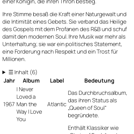
einer Königin, die ihren Thron bestieg.
Ihre Stimme besaß die Kraft einer Naturgewalt und
die Intimität eines Gebets. Sie verband das Heilige
des Gospels mit dem Profanen des R&B und schuf
damit den modernen Soul. Ihre Musik war mehr als
Unterhaltung; sie war ein politisches Statement,
eine Forderung nach Respekt und ein Trost für
Millionen.
☰
Inhalt
(6)
Jahr
Album
Label
Bedeutung
I Never
Das Durchbruchsalbum,
Loved a
das ihren Status als
1967
Man the
Atlantic
„Queen of Soul“
Way I Love
begründete.
You
Enthält Klassiker wie