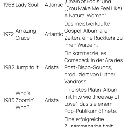
„Chain of Fools“ und
1968
Lady Soul
Atlantic
„(You Make Me Feel Like)
A Natural Woman“.
Das meistverkaufte
Amazing
Gospel-Album aller
1972
Atlantic
Grace
Zeiten, eine Rückkehr zu
ihren Wurzeln.
Ein kommerzielles
Comeback in der Ära des
1982
Jump to It
Arista
Post-Disco-Sounds,
produziert von Luther
Vandross.
Ihr erstes Platin-Album
Who’s
mit Hits wie „Freeway of
1985
Zoomin‘
Arista
Love“, das sie einem
Who?
Pop-Publikum öffnete.
Eine erfolgreiche
Zusammenarbeit mit