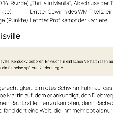
O 14. Runde)
„Thrilla in Manila“, Abschluss der T
nkte)
Dritter Gewinn des WM-Titels, ei
ge (Punkte)
Letzter Profikampf der Karriere
sville
sville, Kentucky, geboren. Er wuchs in einfachen Verhältnissen a
ein für seine spätere Karriere legte.
gerechtigkeit. Ein rotes Schwinn-Fahrrad, da
oe Martin auf, dem er ankündigt, den Dieb ver
 einen Rat: Erst lernen zu kämpfen, dann Rach
fand dort eine Welt, die ihm mehr bot als nur 