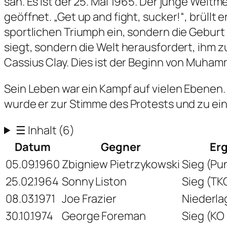
sah. Es ist der 25. Mai 1965. Der junge Wel
geöffnet. „Get up and fight, sucker!“, brüllt 
sportlichen Triumph ein, sondern die Geburt 
siegt, sondern die Welt herausfordert, ihm 
Cassius Clay. Dies ist der Beginn von Muhamm
Sein Leben war ein Kampf auf vielen Ebenen.
wurde er zur Stimme des Protests und zu e
☰
Inhalt
(6)
Datum
Gegner
Er
05.09.1960
Zbigniew Pietrzykowski
Sieg (Pu
25.02.1964
Sonny Liston
Sieg (TK
08.03.1971
Joe Frazier
Niederla
30.10.1974
George Foreman
Sieg (KO