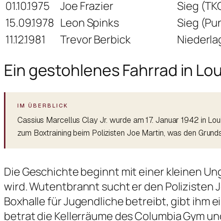
01.10.1975
Joe Frazier
Sieg (TK
15.09.1978
Leon Spinks
Sieg (Pu
11.12.1981
Trevor Berbick
Niederla
Ein gestohlenes Fahrrad in Loui
Cassius Marcellus Clay Jr. wurde am 17. Januar 1942 in Loui
zum Boxtraining beim Polizisten Joe Martin, was den Grundst
Die Geschichte beginnt mit einer kleinen Un
wird. Wutentbrannt sucht er den Polizisten J
Boxhalle für Jugendliche betreibt, gibt ihm
betrat die Kellerräume des Columbia Gym und 