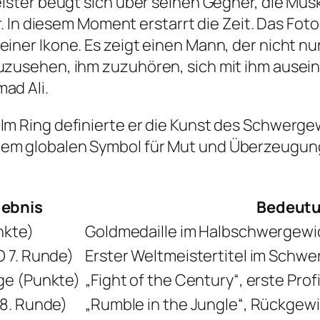
tmeister beugt sich über seinen Gegner, die M
er. In diesem Moment erstarrt die Zeit. Das Foto
einer Ikone. Es zeigt einen Mann, der nicht nu
zuzusehen, ihm zuzuhören, sich mit ihm ausein
ad Ali.
 Im Ring definierte er die Kunst des Schwerg
inem globalen Symbol für Mut und Überzeugun
gebnis
Bedeut
nkte)
Goldmedaille im Halbschwergewi
O 7. Runde)
Erster Weltmeistertitel im Schw
ge (Punkte)
„Fight of the Century“, erste Pro
 8. Runde)
„Rumble in the Jungle“, Rückgew