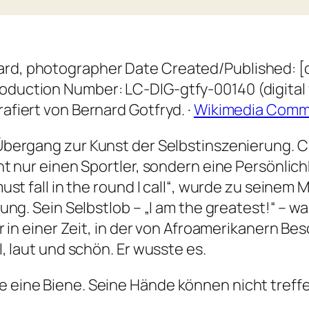
rd, photographer Date Created/Published: [c
duction Number: LC-DIG-gtfy-00140 (digital fi
afiert von Bernard Gotfryd. ·
Wikimedia Com
Übergang zur Kunst der Selbstinszenierung. 
t nur einen Sportler, sondern eine Persönlich
t fall in the round I call“, wurde zu seinem 
ng. Sein Selbstlob – „I am the greatest!“ – wa
 in einer Zeit, in der von Afroamerikanern Be
 laut und schön. Er wusste es.
e eine Biene. Seine Hände können nicht treff