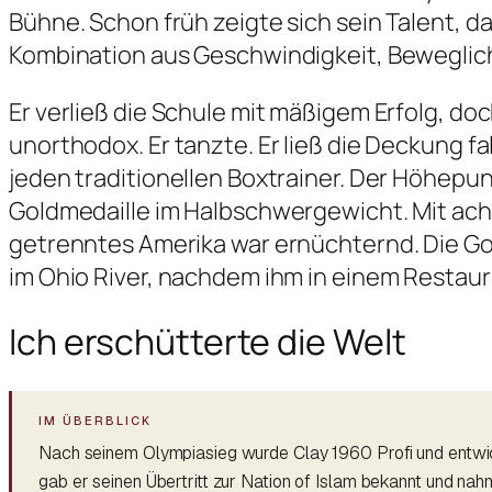
Bühne. Schon früh zeigte sich sein Talent, da
Kombination aus Geschwindigkeit, Beweglic
Er verließ die Schule mit mäßigem Erfolg, doc
unorthodox. Er tanzte. Er ließ die Deckung fal
jeden traditionellen Boxtrainer. Der Höhepu
Goldmedaille im Halbschwergewicht. Mit acht
getrenntes Amerika war ernüchternd. Die Gol
im Ohio River, nachdem ihm in einem Restaur
Ich erschütterte die Welt
Nach seinem Olympiasieg wurde Clay 1960 Profi und entwick
gab er seinen Übertritt zur Nation of Islam bekannt und 