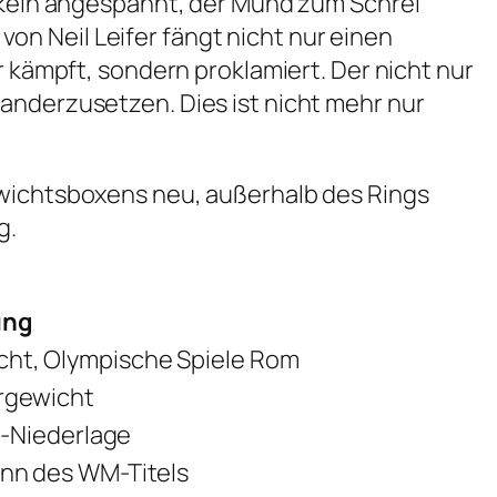
uskeln angespannt, der Mund zum Schrei
 von Neil Leifer fängt nicht nur einen
r kämpft, sondern proklamiert. Der nicht nur
anderzusetzen. Dies ist nicht mehr nur
ewichtsboxens neu, außerhalb des Rings
g.
ung
cht, Olympische Spiele Rom
ergewicht
fi-Niederlage
inn des WM-Titels