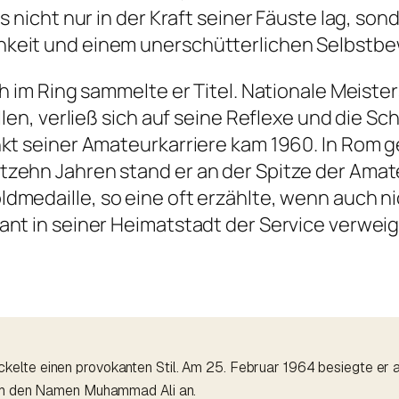
s nicht nur in der Kraft seiner Fäuste lag, so
hkeit und einem unerschütterlichen Selbstbe
h im Ring sammelte er Titel. Nationale Meister
len, verließ sich auf seine Reflexe und die Sch
nkt seiner Amateurkarriere kam 1960. In Rom 
zehn Jahren stand er an der Spitze der Amateu
dmedaille, so eine oft erzählte, wenn auch ni
ant in seiner Heimatstadt der Service verwei
elte einen provokanten Stil. Am 25. Februar 1964 besiegte er a
nahm den Namen Muhammad Ali an.