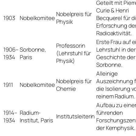
Geteilt mit Pierr
Curie & Henri
Nobelpreis für
1903
Nobelkomitee
Becquerel für d
Physik
Erforschung de
Radioaktivität.
Erste Frau auf 
Professorin
1906–
Sorbonne,
Lehrstuhl in der
(Lehrstuhl für
1934
Paris
Geschichte der
Physik)
Sorbonne.
Alleinige
Nobelpreis für
Auszeichnung f
1911
Nobelkomitee
Chemie
die Isolierung v
reinem Radium.
Aufbau zu ein
1914–
Radium-
führenden
Institutsleiterin
1934
Institut, Paris
Forschungszen
der Kernphysik.