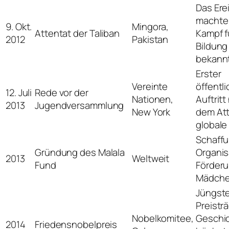
Das Ere
machte 
9. Okt.
Mingora,
Attentat der Taliban
Kampf f
2012
Pakistan
Bildung
bekannt
Erster
Vereinte
öffentli
12. Juli
Rede vor der
Nationen,
Auftritt
2013
Jugendversammlung
New York
dem Att
globale
Schaffu
Gründung des Malala
Organis
2013
Weltweit
Fund
Förderu
Mädche
Jüngst
Preistr
Nobelkomitee,
Geschic
2014
Friedensnobelpreis