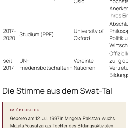
Oslo
höchst
Anerke
ihres E
Abschlu
2017–
University of
Philoso
Studium (PPE)
2020
Oxford
Politik 
Wirtsch
Offiziel
seit
UN-
Vereinte
zur glo
2017
Friedensbotschafterin
Nationen
Vertret
Bildun
Die Stimme aus dem Swat-Tal
Geboren am 12. Juli 1997 in Mingora, Pakistan, wuchs
Malala Yousafzai als Tochter des Bildungsaktivisten