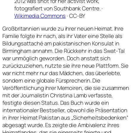
2012 was shot for her activist work,
fotografiert von Southbank Centre. ·
Wikimedia Commons
· CC-BY
Großbritannien wurde zu ihrer neuen Heimat. Ihre
Familie folgte ihr nach, als ihr Vater eine Stelle als
Bildungsattaché am pakistanischen Konsulat in
Birmingham annahm. Die Rückkehr in das Swat-Tal
war unmöglich geworden. Doch anstatt sich
zurückzuziehen, nutzte sie ihre neue Plattform. Sie
war nicht mehr nur das Mädchen, das überlebte,
sondern eine globale Fürsprecherin. Die
Veröffentlichung ihrer Memoiren, die sie zusammen
mit der Journalistin Christina Lamb verfasste,
festigte diesen Status. Das Buch wurde ein
internationaler Bestseller, obwohl die Präsentation
in ihrer Heimat Pakistan aus „Sicherheitsbedenken“
abgesagt wurde. Es zeigte die Ambivalenz ihres
Heimatlandes, das sie einerseits feierte und