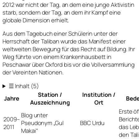
2012 war nicht der Tag, an dem eine junge Aktivistin
starb, sondern der Tag, an dem ihr Kampf eine
globale Dimension erhielt.
Aus dem Tagebuch einer Schülerin unter der
Herrschaft der Taliban wurde das Manifest einer
weltweiten Bewegung für das Recht auf Bildung. Ihr
Weg führte von einem Krankenhausbett in
Peschawar über Oxford bis vor die Vollversammlung
der Vereinten Nationen.
☰
Inhalt
(5)
Station /
Institution /
Jahre
Bed
Auszeichnung
Ort
Erste ö
Blog unter
2009–
Bericht
Pseudonym „Gul
BBC Urdu
2011
das Leb
Makai“
den Tal