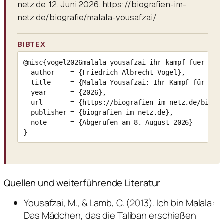
netz.de. 12. Juni 2026. https://biografien-im-
netz.de/biografie/malala-yousafzai/.
BIBTEX
@misc{vogel2026malala-yousafzai-ihr-kampf-fuer-das-
  author    = {Friedrich Albrecht Vogel},

  title     = {Malala Yousafzai: Ihr Kampf für das 
  year      = {2026},

  url       = {https://biografien-im-netz.de/biogra
  publisher = {biografien-im-netz.de},

  note      = {Abgerufen am 8. August 2026}

}
Quellen und weiterführende Literatur
Yousafzai, M., & Lamb, C. (2013). Ich bin Malala:
Das Mädchen, das die Taliban erschießen