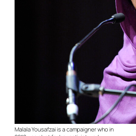
Malala Yousafzai is a campaigner who in