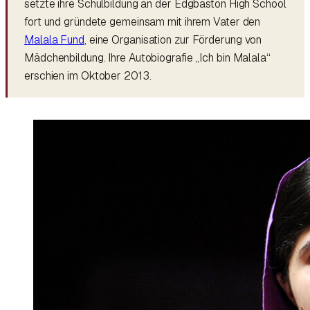
setzte ihre Schulbildung an der Edgbaston High School
fort und gründete gemeinsam mit ihrem Vater den
Malala Fund
, eine Organisation zur Förderung von
Mädchenbildung. Ihre Autobiografie „Ich bin Malala“
erschien im Oktober 2013.