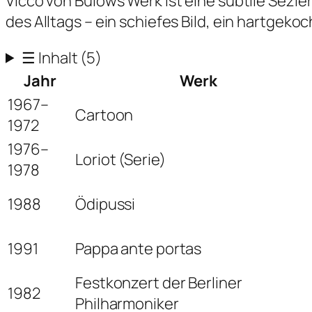
Vicco von Bülows Werk ist eine subtile Sezi
des Alltags – ein schiefes Bild, ein hartgeko
☰
Inhalt
(5)
Jahr
Werk
1967–
Cartoon
1972
1976–
Loriot (Serie)
1978
1988
Ödipussi
1991
Pappa ante portas
Festkonzert der Berliner
1982
Philharmoniker