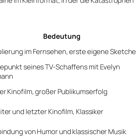
ine im Kleinformat, in der die Katastrophen
Bedeutung
blierung im Fernsehen, erste eigene Sketche
epunkt seines TV-Schaffens mit Evelyn
mann
er Kinofilm, großer Publikumserfolg
ter und letzter Kinofilm, Klassiker
bindung von Humor und klassischer Musik