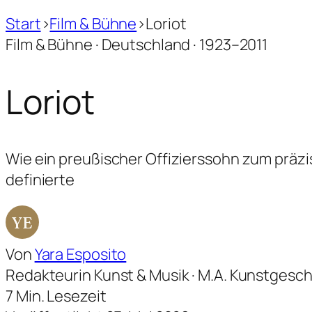
Start
›
Film & Bühne
›
Loriot
Film & Bühne · Deutschland · 1923–2011
Loriot
Wie ein preußischer Offizierssohn zum präz
definierte
YE
Von
Yara Esposito
Redakteurin Kunst & Musik · M.A. Kunstgesc
7 Min. Lesezeit