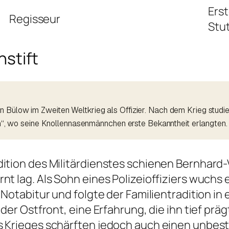
Ers
Regisseur
Stu
stift
n Bülow im Zweiten Weltkrieg als Offizier. Nach dem Krieg studi
ern“, wo seine Knollennasenmännchen erste Bekanntheit erlangten.
dition des Militärdienstes schienen Bernhard
t lag. Als Sohn eines Polizeioffiziers wuchs e
 Notabitur und folgte der Familientradition in
der Ostfront, eine Erfahrung, die ihn tief präg
s Krieges schärften jedoch auch einen unbeste