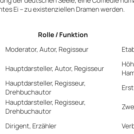
erung der deutschen Seele, eine Comédie huma
chtes Ei – zu existenziellen Dramen werden.
Rolle / Funktion
Moderator, Autor, Regisseur
Eta
Höh
Hauptdarsteller, Autor, Regisseur
Ha
Hauptdarsteller, Regisseur,
Erst
Drehbuchautor
Hauptdarsteller, Regisseur,
Zwei
Drehbuchautor
Dirigent, Erzähler
Ver