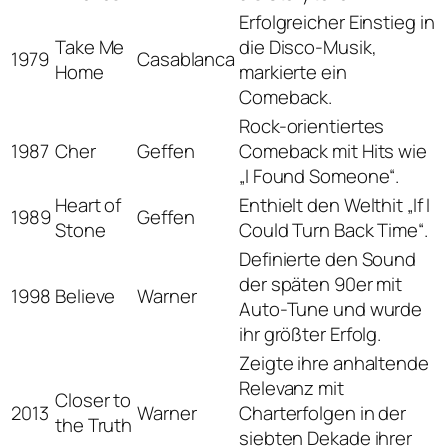
Erfolgreicher Einstieg in
Take Me
die Disco-Musik,
1979
Casablanca
Home
markierte ein
Comeback.
Rock-orientiertes
1987
Cher
Geffen
Comeback mit Hits wie
„I Found Someone“.
Heart of
Enthielt den Welthit „If I
1989
Geffen
Stone
Could Turn Back Time“.
Definierte den Sound
der späten 90er mit
1998
Believe
Warner
Auto-Tune und wurde
ihr größter Erfolg.
Zeigte ihre anhaltende
Relevanz mit
Closer to
2013
Warner
Charterfolgen in der
the Truth
siebten Dekade ihrer