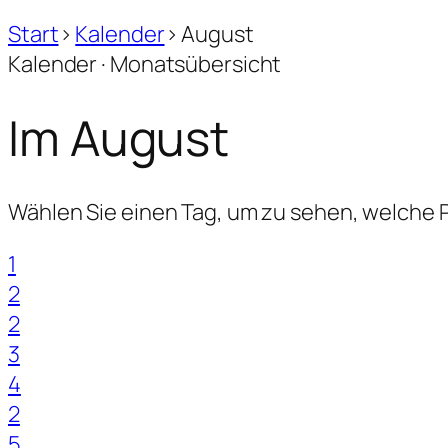
Start
›
Kalender
›
August
Kalender · Monatsübersicht
Im
August
Wählen Sie einen Tag, um zu sehen, welche
1
2
2
3
4
2
5