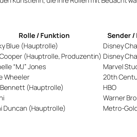
en Künstlerin, die ihre Rollen mit Bedacht w
Rolle / Funktion
Sender /
y Blue (Hauptrolle)
Disney Ch
 Cooper (Hauptrolle, Produzentin)
Disney Ch
elle “MJ” Jones
Marvel Stud
e Wheeler
20th Centu
Bennett (Hauptrolle)
HBO
ni
Warner Bro
i Duncan (Hauptrolle)
Metro-Gol