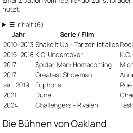
Emanzipation vom Teenie-Idol zur stilprägend
nutzt.
☰
Inhalt
(6)
Jahr
Serie / Film
2010–2013
Shake It Up – Tanzen ist alles
Rock
2015–2018
K.C. Undercover
K.C.
2017
Spider-Man: Homecoming
Mich
2017
Greatest Showman
Ann
seit 2019
Euphoria
Rue 
2021
Dune
Cha
2024
Challengers – Rivalen
Tash
Die Bühnen von Oakland