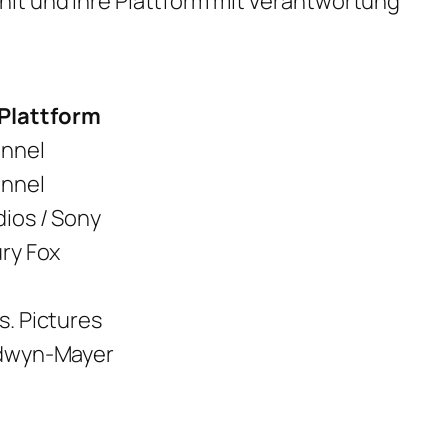
ählt und ihre Plattform mit Verantwortung
 Plattform
annel
annel
ios / Sony
ry Fox
s. Pictures
dwyn-Mayer