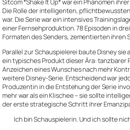
Sitcom *Shake It Up* war ein Phänomen ihrer 
Die Rolle der intelligenten, pflichtbewusste
war. Die Serie war ein intensives Training
einer Fernsehproduktion. 78 Episoden in dre
Formaten des Senders, zementierten ihren S
Parallel zur Schauspielerei baute Disney sie
ein typisches Produkt dieser Ära: tanzbarer 
Anzeichen eines Wunsches nach mehr Kontrol
weitere Disney-Serie. Entscheidend war jedoc
Produzentin in die Entstehung der Serie involv
mehr war als ein Klischee – sie sollte intelli
der erste strategische Schritt ihrer Emanzip
Ich bin Schauspielerin. Und ich sollte ni