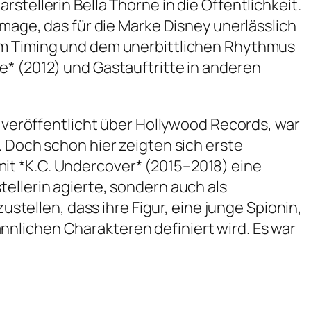
stellerin Bella Thorne in die Öffentlichkeit.
Image, das für die Marke Disney unerlässlich
hem Timing und dem unerbittlichen Rhythmus
e* (2012) und Gastauftritte in anderen
, veröffentlicht über Hollywood Records, war
. Doch schon hier zeigten sich erste
it *K.C. Undercover* (2015–2018) eine
ellerin agierte, sondern auch als
ustellen, dass ihre Figur, eine junge Spionin,
 männlichen Charakteren definiert wird. Es war