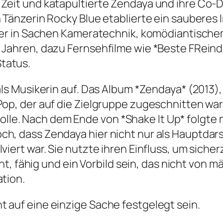
Zeit und katapultierte Zendaya und ihre Co-Dar
n Tänzerin Rocky Blue etablierte ein sauberes 
slager in Sachen Kameratechnik, komödiantisc
i Jahren, dazu Fernsehfilme wie *Beste FReind
tatus.
 als Musikerin auf. Das Album *Zendaya* (2013)
Pop, der auf die Zielgruppe zugeschnitten war
le. Nach dem Ende von *Shake It Up* folgte m
h, dass Zendaya hier nicht nur als Hauptdarst
iert war. Sie nutzte ihren Einfluss, um sicherz
gent, fähig und ein Vorbild sein, das nicht von
ation.
cht auf eine einzige Sache festgelegt sein.