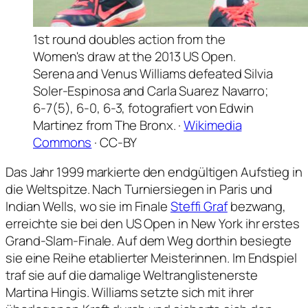
1st round doubles action from the
Women's draw at the 2013 US Open.
Serena and Venus Williams defeated Silvia
Soler-Espinosa and Carla Suarez Navarro;
6-7(5), 6-0, 6-3, fotografiert von Edwin
Martinez from The Bronx. ·
Wikimedia
Commons
· CC-BY
Das Jahr 1999 markierte den endgültigen Aufstieg in
die Weltspitze. Nach Turniersiegen in Paris und
Indian Wells, wo sie im Finale
Steffi Graf
bezwang,
erreichte sie bei den US Open in New York ihr erstes
Grand-Slam-Finale. Auf dem Weg dorthin besiegte
sie eine Reihe etablierter Meisterinnen. Im Endspiel
traf sie auf die damalige Weltranglistenerste
Martina Hingis. Williams setzte sich mit ihrer